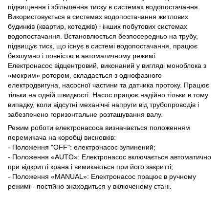
підвищення і збільшення тиску в системах водопостачання.
Використовується в системах водопостачання житлових
будинків (квартир, котеджів) і інших побутових системах
водопостачання. Встановлюється безпосередньо на трубу,
підвищує тиск, що існує в системі водопостачання, працює
безшумно і повністю в автоматичному режимі.
Електронасос відцентровий, виконаний у вигляді моноблока з
«мокрим» ротором, складається з однофазного
електродвигуна, насосної частини та датчика протоку. Працює
тільки на одній швидкості. Насос працює надійно тільки в тому
випадку, коли відсутні механічні напруги від трубопроводів і
забезпечено горизонтальне розташування валу.
Режим роботи електронасоса визначається положенням
перемикача на коробці висновків:
- Положення "OFF": електронасос зупинений;
- Положення «AUTO»: Електронасос включається автоматично
при відкритті крана і вимикається при його закритті;
- Положення «MANUAL»: Електронасос працює в ручному
режимі - постійно знаходиться у включеному стані.