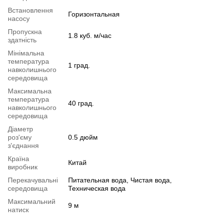
Встановлення
Горизонтальная
насосу
Пропускна
1.8 куб. м/час
здатність
Мінімальна
температура
1 град.
навколишнього
середовища
Максимальна
температура
40 град.
навколишнього
середовища
Діаметр
роз'єму
0.5 дюйм
з'єднання
Країна
Китай
виробник
Перекачувальні
Питательная вода, Чистая вода,
середовища
Техническая вода
Максимальний
9 м
натиск