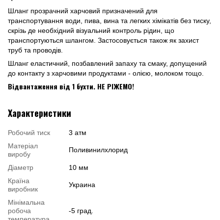
Шланг прозрачний харчовий призначений для
транспортування води, пива, вина та легких хімікатів без тиску,
скрізь де необхідний візуальний контроль рідин, що
транспортуються шлангом. Застосовується також як захист
труб та проводів.
Шланг еластичний, позбавлений запаху та смаку, допущений
до контакту з харчовими продуктами - олією, молоком тощо.
Відвантаження від 1 бухти. НЕ РІЖЕМО!
Характеристики
Робочий тиск
3 атм
Матеріал
Поливинилхлорид
виробу
Діаметр
10 мм
Країна
Украина
виробник
Мінімальна
робоча
-5 град.
температура