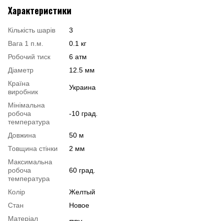
Характеристики
Кількість шарів
3
Вага 1 п.м.
0.1 кг
Робочий тиск
6 атм
Діаметр
12.5 мм
Країна
Украина
виробник
Мінімальна
робоча
-10 град.
температура
Довжина
50 м
Товщина стінки
2 мм
Максимальна
робоча
60 град.
температура
Колір
Желтый
Стан
Новое
Матеріал