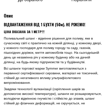
Опис
ВІДВАНТАЖЕННЯ ВІД 1 БУХТИ (50м). НЕ РІЖЕМО!
ЦІНА ВКАЗАНА ЗА 1 МЕТР!!!
Поливальний шланг - відмінне рішення для поливу, яке в
сучасному світі є практично на кожній ділянці, у кожному дворі,
у кожного господаря для поливу городу та саду, газонів,
пішохідних доріжок, миття автомобілів тощо. На сьогоднішній
день це незамінна річ у кожному будинку або на дачній
ділянці, на будь-якому підприємстві та у будівництві.
Всі шланги торгової марки Symmer виготовляються з
первинної сертифікованої сировини, матеріал не токсичний,
стійкий до негативного впливу ультрафіолетового
випромінювання.
Завдяки технології вулканізації (скріплення шарів за
допомогою високої температури), шланги не розшаровуються,
володіючи відмінною гнучкістю і стійкістю до зламів, шланг
стійкий до фізичних деформацій, не скручується, не