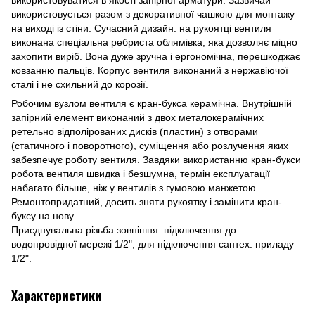
використовується разом з декоративної чашкою для монтажу
на виході із стіни. Сучасний дизайн: на рукоятці вентиля
виконана спеціальна ребриста облямівка, яка дозволяє міцно
захопити виріб. Вона дуже зручна і ергономічна, перешкоджає
ковзанню пальців. Корпус вентиля виконаний з нержавіючої
сталі і не схильний до корозії.
Робочим вузлом вентиля є кран-букса керамічна. Внутрішній
запірний елемент виконаний з двох металокерамічних
ретельно відполірованих дисків (пластин) з отворами
(статичного і поворотного), суміщення або розлучення яких
забезпечує роботу вентиля. Завдяки використанню кран-букси
робота вентиля швидка і безшумна, термін експлуатації
набагато більше, ніж у вентилів з гумовою манжетою.
Ремонтопридатний, досить зняти рукоятку і замінити кран-
буксу на нову.
Приєднувальна різьба зовнішня: підключення до
водопровідної мережі 1/2", для підключення сантех. приладу –
1/2".
Характеристики