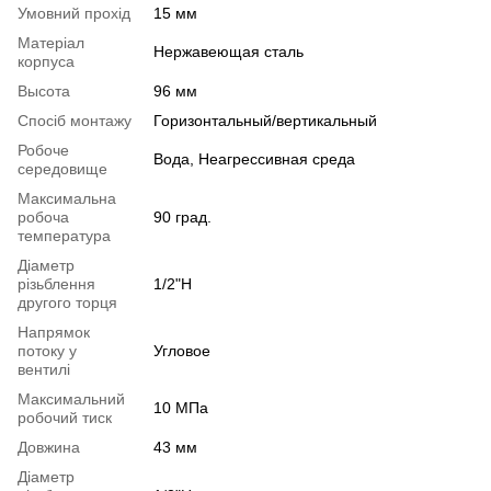
Умовний прохід
15 мм
Матеріал
Нержавеющая сталь
корпуса
Высота
96 мм
Спосіб монтажу
Горизонтальный/вертикальный
Робоче
Вода, Неагрессивная среда
середовище
Максимальна
робоча
90 град.
температура
Діаметр
різьблення
1/2"Н
другого торця
Напрямок
потоку у
Угловое
вентилі
Максимальний
10 МПа
робочий тиск
Довжина
43 мм
Діаметр