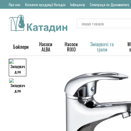
Перейти до основного контенту
Про нас
Каталоги продукції Катадін
Інфоцентр
Співпраця по Дропшипінгу
Насоси
Насоси
Змішувачі та
М
Бойлери
ALBA
RIXO
трапи