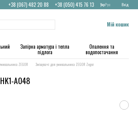
+38 (067) 482 20 88
+38 (050) 415 76 13
Укр
Рус
Вхід
Мій кошик
льний
Запірна арматура і тепла
Опалення та
підлога
водопостачання
 умивальника ZEGOR
Змішувачі для умивальника ZEGOR Zegor
NHK1-A048