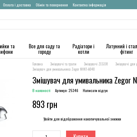
Оплата і доставка
Обмін та повернення
Контактна інформація
ийки та
Все для саду та
Радіатори і
Латунний і ста
сифони
городу
котли
фітинг
Головна
Змішувачі та трапи
Змішувачі ZEGOR
Змішувачі для
Змішувач для умивальника Zegor NHK1-A048
Змішувач для умивальника Zegor 
В наявності
Артикул: 25346
Написати відгук
893 грн
%
Увійти
для відображення накопичувальної знижки
Купити