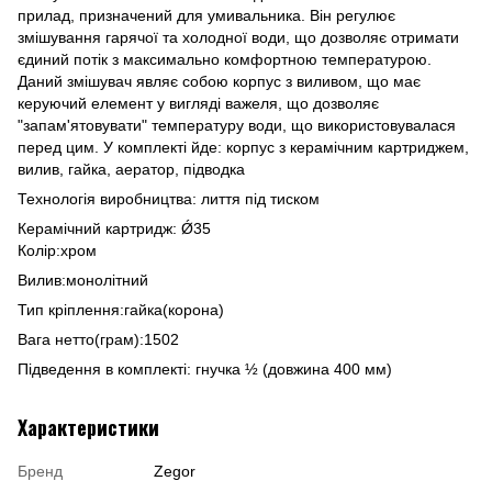
прилад, призначений для умивальника. Він регулює
змішування гарячої та холодної води, що дозволяє отримати
єдиний потік з максимально комфортною температурою.
Даний змішувач являє собою корпус з виливом, що має
керуючий елемент у вигляді важеля, що дозволяє
"запам'ятовувати" температуру води, що використовувалася
перед цим. У комплекті йде: корпус з керамічним картриджем,
вилив, гайка, аератор, підводка
Технологія виробництва: лиття під тиском
Керамічний картридж: Ǿ35
Колір:хром
Вилив:монолітний
Тип кріплення:гайка(корона)
Вага нетто(грам):1502
Підведення в комплекті: гнучка ½ (довжина 400 мм)
Характеристики
Бренд
Zegor