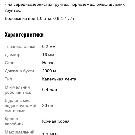
- на середньозернистих грунтах, чорноземах, більш щільних
ґрунтах.
Водовылив при 1.0 атм. 0.8-1.4 л/ч.
Характеристики
Товщина стінки
0.2 мм
Діаметр
16 мм
Стан
Новое
Довжина бухти
2000 м
Тип
Капельная лента
Мінімальний
0.4 Бар
робочий тиск
Відстань між
водовипусками/
30 см
емітерами
Країна
Южная Корея
виробник
Максимальний
1.2 МПа