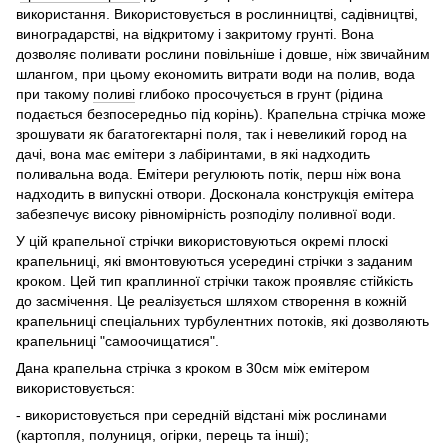
використання. Використовується в рослинництві, садівництві,
виноградарстві, на відкритому і закритому грунті. Вона
дозволяє поливати рослини повільніше і довше, ніж звичайним
шлангом, при цьому економить витрати води на полив, вода
при такому
поливі
глибоко просочується в грунт (рідина
подається безпосередньо під корінь). Крапельна стрічка може
зрошувати як багатогектарні поля, так і невеликий город на
дачі, вона має емітери з лабіринтами, в які надходить
поливальна вода. Емітери регулюють потік, перш ніж вона
надходить в випускні отвори. Досконала конструкція емітера
забезпечує високу рівномірність розподілу поливної води.
У цій крапельної стрічки використовуються окремі плоскі
крапельниці, які вмонтовуються усередині стрічки з заданим
кроком. Цей тип краплинної стрічки також проявляє стійкість
до засмічення. Це реалізується шляхом створення в кожній
крапельниці спеціальних турбулентних потоків, які дозволяють
крапельниці "самоочищатися".
Дана крапельна стрічка з кроком в 30см між емітером
використовується:
- використовується при середній відстані між рослинами
(картопля, полуниця, огірки, перець та інші);