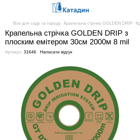
Все для саду та городу
Крапельна стрічка GOLDEN DRIP
К
Крапельна стрічка GOLDEN DRIP з
плоским емітером 30см 2000м 8 mil
Артикул:
31646
Написати відгук