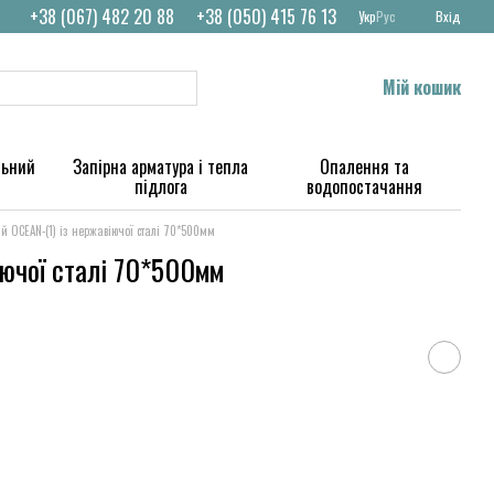
+38 (067) 482 20 88
+38 (050) 415 76 13
Укр
Рус
Вхід
Мій кошик
льний
Запірна арматура і тепла
Опалення та
підлога
водопостачання
й OCEAN-(1) із нержавіючої сталі 70*500мм
іючої сталі 70*500мм