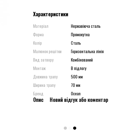
Характеристики
Матеріал
Нержавіюча сталь
Форма
Прямокутна
Колір
Сталь
Малюнок решітки
Горизонтальна лінія
Вид затвору
Комбінований
Монтаж
В підлогу
Довжина трапу
500 мм
Ширина трапу
70 мм
Бренд
Ocean
Опис
Новий відгук або коментар