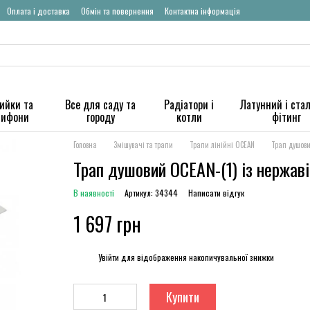
Оплата і доставка
Обмін та повернення
Контактна інформація
ийки та
Все для саду та
Радіатори і
Латунний і ста
сифони
городу
котли
фітинг
Головна
Змішувачі та трапи
Трапи лінійні OCEAN
Трап душови
Трап душовий OCEAN-(1) із нержав
В наявності
Артикул: 34344
Написати відгук
1 697 грн
%
Увійти
для відображення накопичувальної знижки
Купити