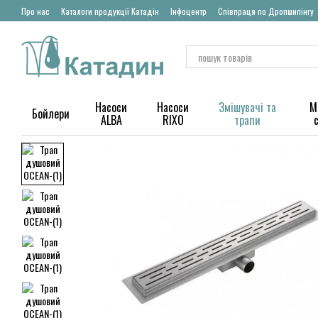
Перейти до основного контенту
Про нас
Каталоги продукції Катадін
Інфоцентр
Співпраця по Дропшипінгу
Насоси
Насоси
Змішувачі та
М
Бойлери
ALBA
RIXO
трапи