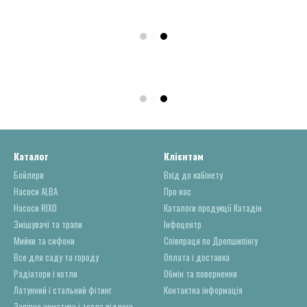
Каталог
Клієнтам
Бойлери
Вхід до кабінету
Насоси ALBA
Про нас
Насоси RIXO
Каталоги продукції Катадін
Змішувачі та трапи
Інфоцентр
Мийки та сифони
Співпраця по Дропшипінгу
Все для саду та городу
Оплата і доставка
Радіатори і котли
Обмін та повернення
Латунний і стальний фітинг
Контактна інформація
Запірна арматура і тепла підлога