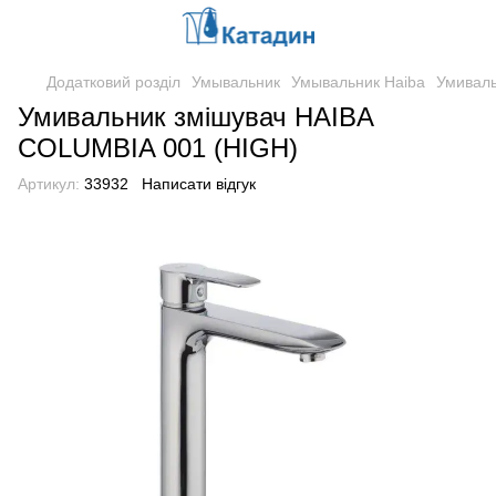
Додатковий розділ
Умывальник
Умывальник Haiba
Умиваль
Умивальник змішувач HAIBA
COLUMBIA 001 (HIGH)
Артикул:
33932
Написати відгук