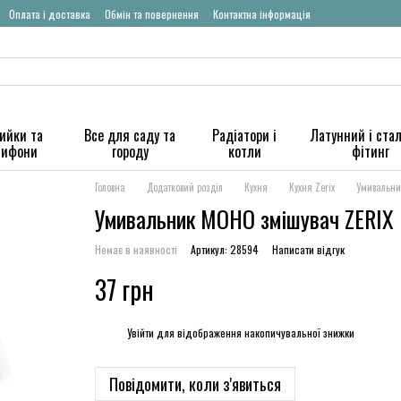
Оплата і доставка
Обмін та повернення
Контактна інформація
ийки та
Все для саду та
Радіатори і
Латунний і ста
сифони
городу
котли
фітинг
Головна
Додатковий розділ
Кухня
Кухня Zerix
Умивальни
Умивальник МОНО змішувач ZERIX
Немає в наявності
Артикул: 28594
Написати відгук
37 грн
%
Увійти
для відображення накопичувальної знижки
Повідомити, коли з'явиться