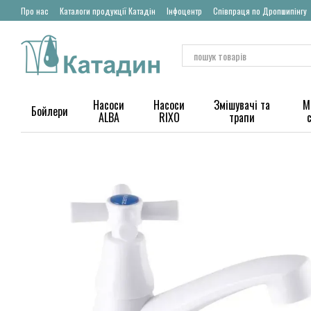
Перейти до основного контенту
Про нас
Каталоги продукції Катадін
Інфоцентр
Співпраця по Дропшипінгу
Насоси
Насоси
Змішувачі та
М
Бойлери
ALBA
RIXO
трапи