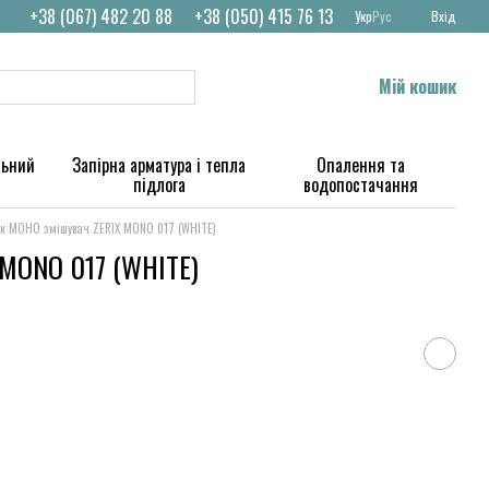
+38 (067) 482 20 88
+38 (050) 415 76 13
Укр
Рус
Вхід
Мій кошик
льний
Запірна арматура і тепла
Опалення та
підлога
водопостачання
к МОНО змішувач ZERIX MONO 017 (WHITE)
 MONO 017 (WHITE)