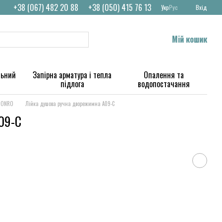
+38 (067) 482 20 88
+38 (050) 415 76 13
Укр
Рус
Вхід
Мій кошик
льний
Запірна арматура і тепла
Опалення та
підлога
водопостачання
 MONRO
Лійка душова ручна дворежимна А09-С
09-С