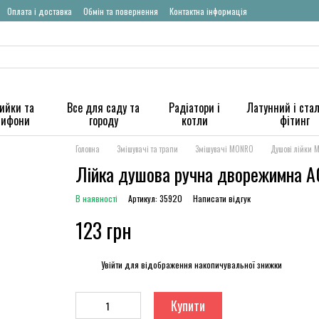
Оплата і доставка
Обмін та повернення
Контактна інформація
ийки та
Все для саду та
Радіатори і
Латунний і ста
сифони
городу
котли
фітинг
Головна
Змішувачі та трапи
Змішувачі MONRO
Душові лійки
Лійка душова ручна дворежимна А
В наявності
Артикул: 35920
Написати відгук
123 грн
%
Увійти
для відображення накопичувальної знижки
Купити