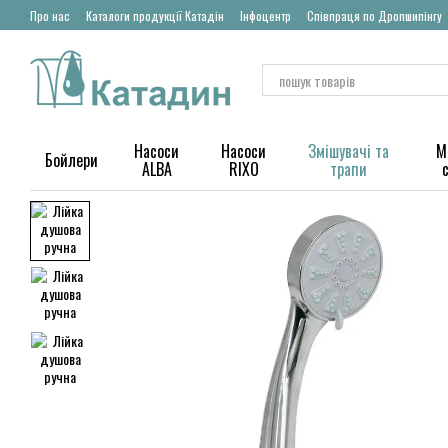
Перейти до основного контенту
Про нас
Каталоги продукції Катадін
Інфоцентр
Співпраця по Дропшипінгу
Насоси
Насоси
Змішувачі та
М
Бойлери
ALBA
RIXO
трапи