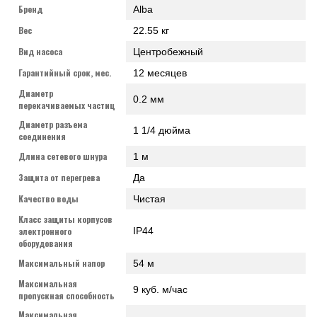
Бренд
Alba
Вес
22.55 кг
Вид насоса
Центробежный
Гарантийный срок, мес.
12 месяцев
Диаметр
0.2 мм
перекачиваемых частиц
Диаметр разъема
1 1/4 дюйма
соединения
Длина сетевого шнура
1 м
Защита от перегрева
Да
Качество воды
Чистая
Класс защиты корпусов
электронного
IP44
оборудования
Максимальный напор
54 м
Максимальная
9 куб. м/час
пропускная способность
Максимальная