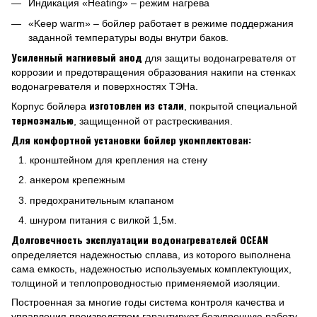
Индикация «Heating» – режим нагрева
«Keep warm» – бойлер работает в режиме поддержания
заданной температуры воды внутри баков.
Усиленный магниевый анод
для защиты водонагревателя от
коррозии и предотвращения образования накипи на стенках
водонагревателя и поверхностях ТЭНа.
изготовлен из стали
Корпус бойлера
, покрытой специальной
термоэмалью
, защищенной от растрескивания.
Для комфортной установки бойлер укомплектован:
кронштейном для крепления на стену
анкером крепежным
предохранительным клапаном
шнуром питания с вилкой 1,5м.
Долговечность эксплуатации водонагревателей OCEAN
определяется надежностью сплава, из которого выполнена
сама емкость, надежностью используемых комплектующих,
толщиной и теплопроводностью применяемой изоляции.
Построенная за многие годы система контроля качества и
управления производством гарантирует безупречную работу