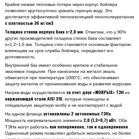
Крайне низкие тепловые потери через корпус бойлера
позволяют круглосуточно хранить горячую воду. Это
достигается эффективной теплоизоляцией пенополиуретаном
с плотностью 36 кг/см3
.
Толщина стенки корпуса бака s=2,0 мм
. Отметим, что у 90%
других производителей толщина стенок бака составляет
s=1,2÷1,5 мм. Толщина стен становится основным фактором,
влияющим на срок службы бойлера, определяет его
долговечность.
Внутренний бак имеет особенно крепкое и стабильное
эмалевое покрытие. При нанесении на металл эмаль
обжигается при температуре 1000°С, что обеспечивает
защиту металла от проникновения воды и развития коррозии.
за счет двух «МОКРЫХ» ТЭН
Нагрев воды осуществляется
из
нержавеющей стали AISI 316
, которые помещены в
специальную защитную колбу и не контактируют с водой.
установлены 2 автономных ТЭНа
На одном фланце
.
2,0 (1,3+0,7) кВт
Мощность нагревательного элемента
. Оба
как попеременно, так и одновременно
ТЭНа могут работать
.
Одиночный режим позволяет добиться экономного, но более