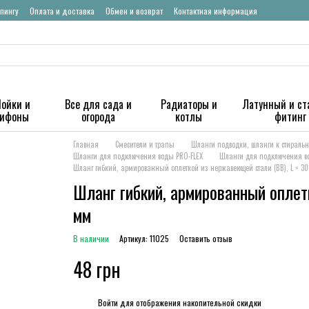
пингу
Оплата и доставка
Обмен и возврат
Контактная информация
ойки и
Все для сада и
Радиаторы и
Латунный и ст
сифоны
огорода
котлы
фитинг
Главная
Смесители и трапы
Шланги подводки, шланги к стирал
Шланги для подключения воды PRO-FLEX
Шланги для подключения вод
Шланг гибкий, армированный оплеткой из нержавеющей стали (ВВ), L = 3
Шланг гибкий, армированный оплет
мм
В наличии
Артикул: 11025
Оставить отзыв
48 грн
%
Войти
для отображения накопительной скидки