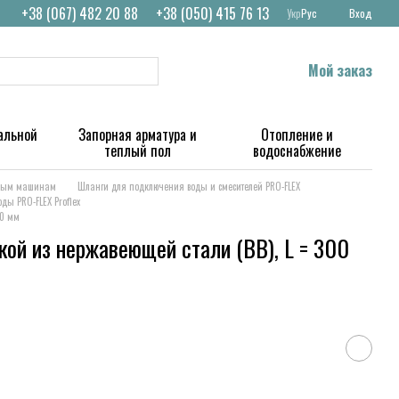
+38 (067) 482 20 88
+38 (050) 415 76 13
Укр
Рус
Вход
Мой заказ
альной
Запорная арматура и
Отопление и
теплый пол
водоснабжение
ьным машинам
Шланги для подключения воды и смесителей PRO-FLEX
ы PRO-FLEX Proflex
00 мм
кой из нержавеющей стали (ВВ), L = 300