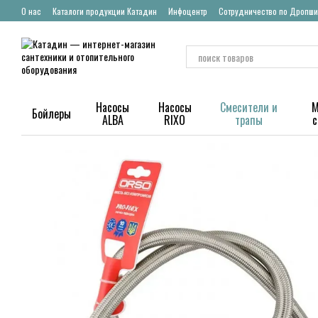
Перейти к основному контенту
О нас
Каталоги продукции Катадин
Инфоцентр
Сотрудничество по Дропши
Насосы
Насосы
Смесители и
М
Бойлеры
ALBA
RIXO
трапы