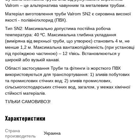
Valrom – це альтернатива чавунним та металевим трубам.
Матеріал виготовлення труби Valrom SN2 є сировина високої
якості - полівінілхлорид (ПВХ).
Тип SN2: Максимально допустима постійна робоча
температура: 40 ºС. Максимальна глибина укладання
(виміряна від верхньої труби, що утворює) становить 4 м, не
менше 1,2 м. Максимальна вантажопідйомність (при установці
під проїжджою частиною) – 12 т/вісь. Встановлюються у
широкій або вузькій канаві.
Області застосування Труби та фітинги із жорсткого ПВХ
використовуються для транспортування: 1) зливів побутових
та промислових стічних вод; 2) зливів промислових,
сільськогосподарських стічних вод, загалом, у межах хімічної
стійкості матеріалів.
ТІЛЬКИ САМОВИВОЗ!
Характеристики
Страна
Украина
производитель