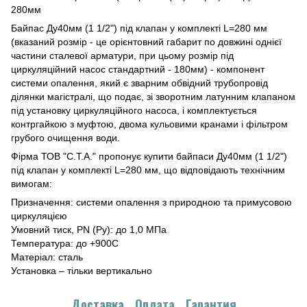
280мм
Байпас Ду40мм (1 1/2") під клапан у комплекті L=280 мм
(вказаний розмір - це орієнтовний габарит по довжині однієї
частини сталевої арматури, при цьому розмір під
циркуляційний насос стандартний - 180мм) - компонент
системи опалення, який є зварним обвідний трубопровід
ділянки магістралі, що подає, зі зворотним латунним клапаном
під установку циркуляційного насоса, і комплектується
контргайкою з муфтою, двома кульовими кранами і фільтром
грубого очищення води.
Фірма ТОВ "С.Т.А." пропонує купити байпаси Ду40мм (1 1/2")
під клапан у комплекті L=280 мм, що відповідають технічним
вимогам:
Призначення: системи опалення з природною та примусовою
циркуляцією
Умовний тиск, PN (Ру): до 1,0 МПа
Температура: до +900С
Матеріал: сталь
Установка – тільки вертикально
Доставка
Оплата
Гарантия