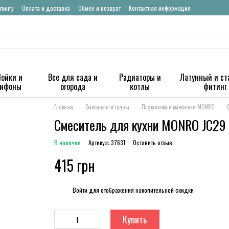
пингу
Оплата и доставка
Обмен и возврат
Контактная информация
ойки и
Все для сада и
Радиаторы и
Латунный и ст
сифоны
огорода
котлы
фитинг
Главная
Смесители и трапы
Пластиковые смесители MONRO
Смеситель для кухни MONRO JC29 
В наличии
Артикул: 37631
Оставить отзыв
415 грн
%
Войти
для отображения накопительной скидки
Купить