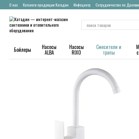
Перейти к основному контенту
О нас
Каталоги продукции Катадин
Инфоцентр
Сотрудничество по Дропши
Насосы
Насосы
Смесители и
М
Бойлеры
ALBA
RIXO
трапы