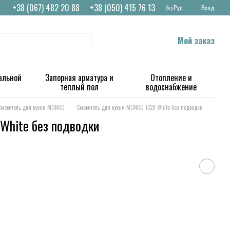
+38 (067) 482 20 88
+38 (050) 415 76 13
Укр
Рус
Вход
Мой заказ
альной
Запорная арматура и
Отопление и
теплый пол
водоснабжение
Смеситель для кухни MONRO
Смеситель для кухни MONRO JC29 White без подводки
White без подводки