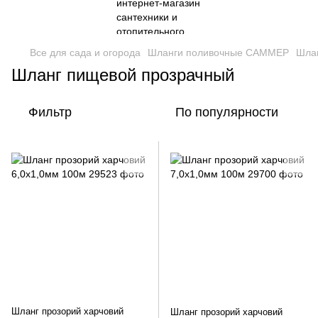
Все для сада и огорода
Шланги поливочные САММЕР
Шла
Шланг пищевой прозрачный
Фильтр
По популярности
Шланг прозорий харчовий
Шланг прозорий харчовий