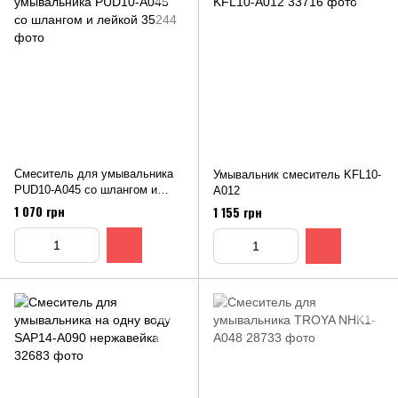
Смеситель для умывальника
Умывальник смеситель KFL10-
PUD10-A045 со шлангом и
A012
лейкой
1 070 грн
1 155 грн