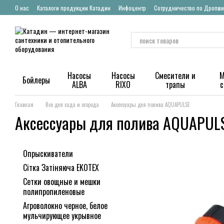
Перейти к основному контенту
О нас
Каталоги продукции Катадин
Инфоцентр
Сотрудничество по Дропши
Насосы
Насосы
Смесители и
М
Бойлеры
ALBA
RIXO
трапы
Главная
Все для сада и огорода
Аксессуары для полива AQUAPULSE
Аксессуары для полива AQUAPUL
Опрыскиватели
Сітка Затіняюча EKOTEX
Сетки овощные и мешки
полипропиленовые
Агроволокно черное, белое
мульчирующее укрывное