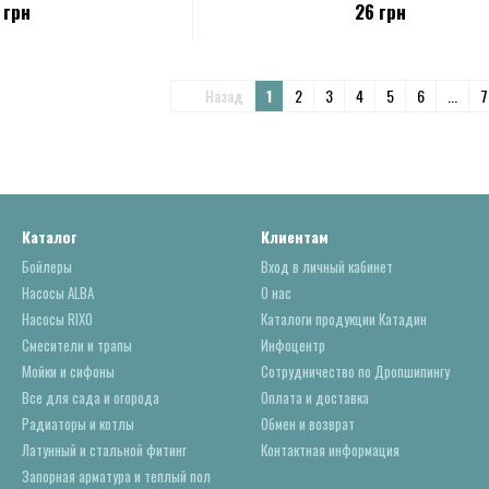
 грн
26 грн
Назад
1
2
3
4
5
6
...
7
Каталог
Клиентам
Бойлеры
Вход в личный кабинет
Насосы ALBA
О нас
Насосы RIXO
Каталоги продукции Катадин
Смесители и трапы
Инфоцентр
Мойки и сифоны
Сотрудничество по Дропшипингу
Все для сада и огорода
Оплата и доставка
Радиаторы и котлы
Обмен и возврат
Латунный и стальной фитинг
Контактная информация
Запорная арматура и теплый пол