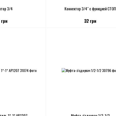
ктор 3/4
Коннектор 3/4" с функцией СТОП
 грн
32 грн
ель 1*-1* АР1207
Муфта-з'єднувач 1/2-1/2