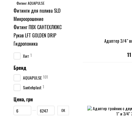
Фитинг AQUAPULSE
Фитинги для полива SLD
Микроорошение
Фитинг ПВХ CАНТЕХЛЮКС
Рукав LFT GOLDEN DRIP
Адаптер 3/4" в
Гидропоника
11
1
Хит
Бренд
101
AQUAPULSE
1
Santehplast
Цена, грн
От Цена, грн
До Цена, грн
OK