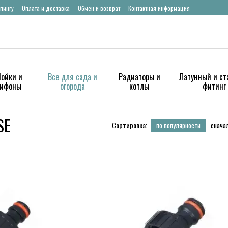
пингу
Оплата и доставка
Обмен и возврат
Контактная информация
ойки и
Все для сада и
Радиаторы и
Латунный и ст
сифоны
огорода
котлы
фитинг
SE
Сортировка:
по популярности
снача