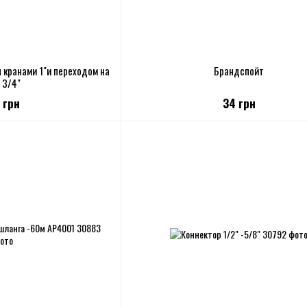
 кранами 1"и переходом на
Брандспойт
и 3/4"
 грн
34 грн