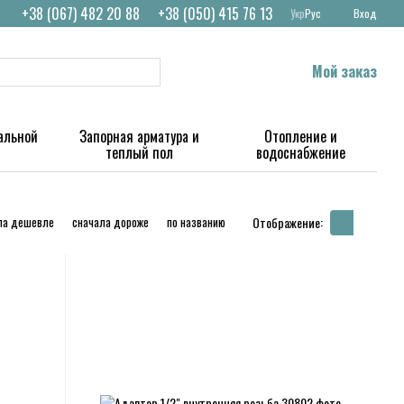
+38 (067) 482 20 88
+38 (050) 415 76 13
Укр
Рус
Вход
Мой заказ
альной
Запорная арматура и
Отопление и
теплый пол
водоснабжение
ла дешевле
сначала дороже
по названию
Отображение: