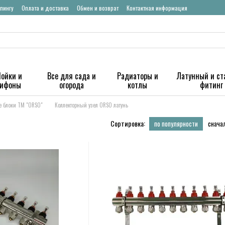
пингу
Оплата и доставка
Обмен и возврат
Контактная информация
ойки и
Все для сада и
Радиаторы и
Латунный и ст
сифоны
огорода
котлы
фитинг
е блоки ТМ "ORSO"
Коллекторный узел ORSO латунь
Сортировка:
по популярности
снача