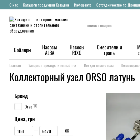
Перейти к основному контенту
О нас
Каталоги продукции Катадин
Инфоцентр
Сотрудничество по Дропши
Насосы
Насосы
Смесители и
М
Бойлеры
ALBA
RIXO
трапы
Главная
Запорная арматура и теплый пол
Все для теплого пола
Коллекторны
Коллекторный узел ORSO латунь
Бренд
10
Orso
Цена, грн
От Цена, грн
До Цена, грн
OK