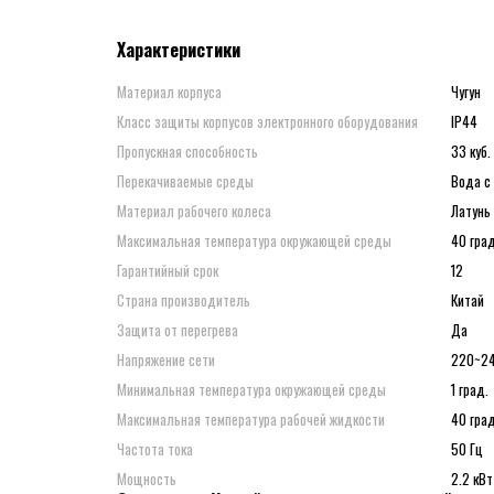
Характеристики
Материал корпуса
Чугун
Класс защиты корпусов электронного оборудования
IP44
Пропускная способность
33 куб.
Перекачиваемые среды
Вода с
Материал рабочего колеса
Латунь
Максимальная температура окружающей среды
40 град
Гарантийный срок
12
Страна производитель
Китай
Защита от перегрева
Да
Напряжение сети
220~24
Минимальная температура окружающей среды
1 град.
Максимальная температура рабочей жидкости
40 град
Частота тока
50 Гц
Мощность
2.2 кВт