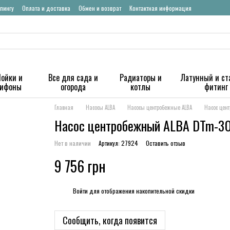
пингу
Оплата и доставка
Обмен и возврат
Контактная информация
ойки и
Все для сада и
Радиаторы и
Латунный и ст
сифоны
огорода
котлы
фитинг
Главная
Насосы ALBA
Насосы центробежные ALBA
Насос цен
Насос центробежный ALBA DTm-3
Нет в наличии
Артикул: 27924
Оставить отзыв
9 756 грн
%
Войти
для отображения накопительной скидки
Сообщить, когда появится