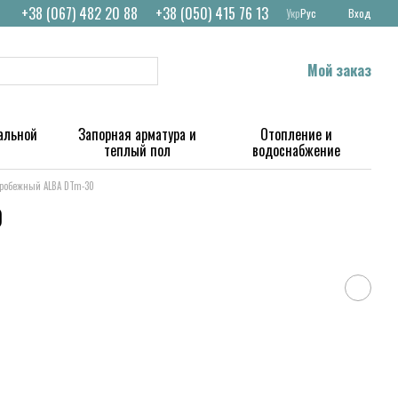
+38 (067) 482 20 88
+38 (050) 415 76 13
Укр
Рус
Вход
Мой заказ
альной
Запорная арматура и
Отопление и
теплый пол
водоснабжение
тробежный ALBA DTm-30
0