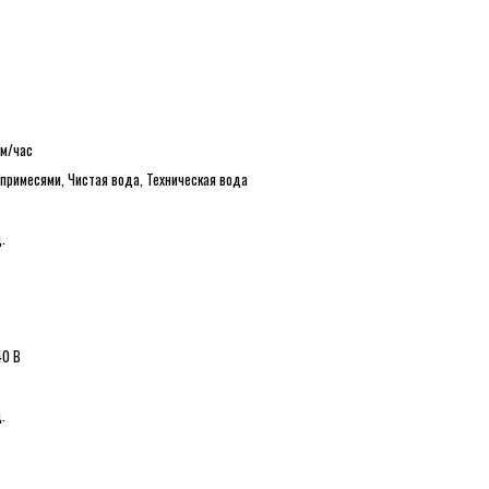
 м/час
 примесями, Чистая вода, Техническая вода
.
0 В
.