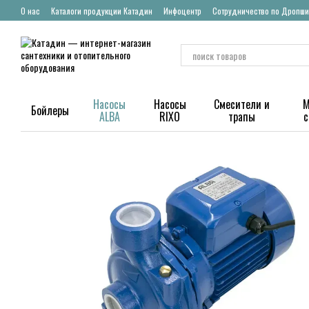
Перейти к основному контенту
О нас
Каталоги продукции Катадин
Инфоцентр
Сотрудничество по Дропши
Насосы
Насосы
Смесители и
М
Бойлеры
ALBA
RIXO
трапы