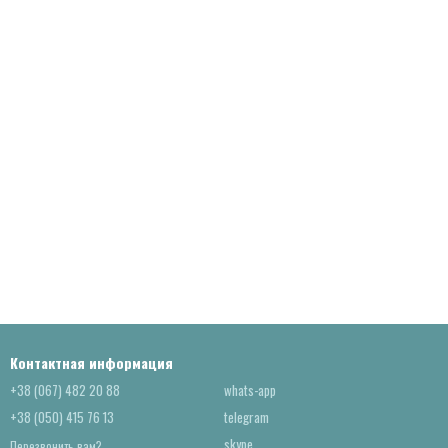
Контактная информация
+38 (067) 482 20 88
whats-app
+38 (050) 415 76 13
telegram
skype
Перезвонить вам?