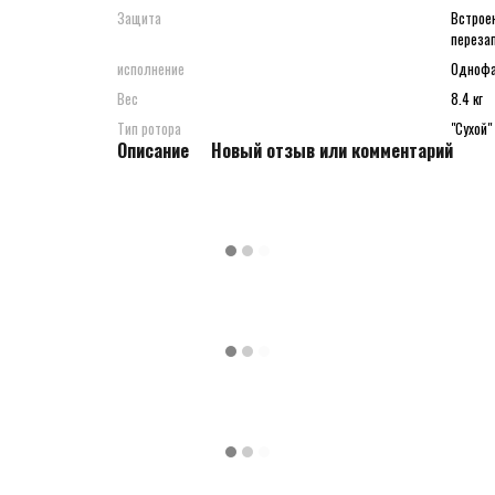
Защита
Встроен
переза
исполнение
Однофа
Вес
8.4 кг
Тип ротора
"Сухой"
Описание
Новый отзыв или комментарий