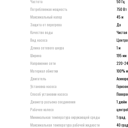
Частота
50 Гц
Потребляемая мощность
750 Вт
Максимальный напор
45 м
Защита от перегрева
Да
Качество воды
Чистая
Вид насоса
Центро
Длина сетевого шнура
1 м
Ширина
195 мм
Напряжение сети
220~24
Материал обмотки
100% м
Двигатель
Асинхр
Установка насоса
Горизо
Способ установки насоса
Поверх
Диаметр разъема соединения
1 дюйм
Рабочее колесо
центроб
Минимальная температура окружающей среды
1 град.
Максимальная температура рабочей жидкости
40 град