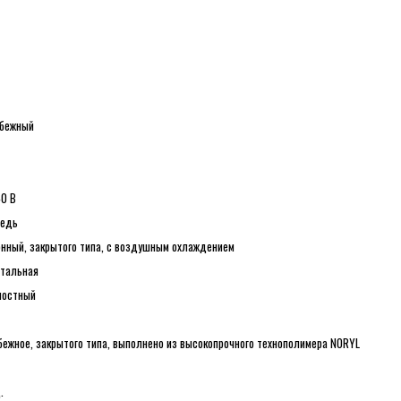
бежный
0 В
едь
онный, закрытого типа, с воздушным охлаждением
нтальная
ностный
ежное, закрытого типа, выполнено из высокопрочного технополимера NORYL
.