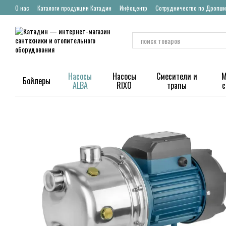
Перейти к основному контенту
О нас
Каталоги продукции Катадин
Инфоцентр
Сотрудничество по Дропши
Насосы
Насосы
Смесители и
М
Бойлеры
ALBA
RIXO
трапы