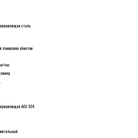
 Нержавеющая сталь
я лакировка обмотки
. м/час
олимер
.
нержавеющая AISI 304
жительный