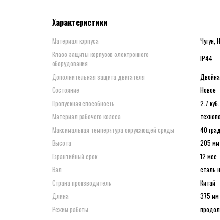
Характеристики
Материал корпуса
Чугун,
Класс защиты корпусов электронного
IP44
оборудования
Дополнительная защита двигателя
Двойна
Состояние
Новое
Пропускная способность
2.7 куб
Материал рабочего колеса
техноп
Максимальная температура окружающей среды
40 град
Высота
205 мм
Гарантийный срок
12 мес
Вал
сталь 
Страна производитель
Китай
Длина
375 мм
Режим работы
продол