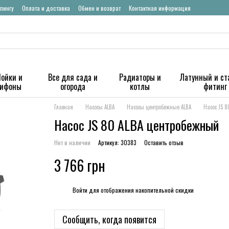
пингу
Оплата и доставка
Обмен и возврат
Контактная информация
ойки и
Все для сада и
Радиаторы и
Латунный и ст
сифоны
огорода
котлы
фитинг
Главная
Насосы ALBA
Насосы центробежные ALBA
Насос JS 8
Насос JS 80 ALBA центробежный
Нет в наличии
Артикул: 30383
Оставить отзыв
3 766 грн
%
Войти
для отображения накопительной скидки
Сообщить, когда появится