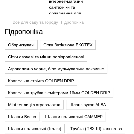
Все для саду та городу
Гідропоніка
Гідропоніка
Обприскувачі
Сітка Затіняюча EKOTEX
Сітки овочеві та мішки поліпропіленові
Агроволокно чорне, біле мульчувальне покривне
Крапельна стрічка GOLDEN DRIP
Крапельна трубка з емітерами 16мм GOLDEN DRIP
Міні теплиці з агроволокна
Шланг-рукав ALBA
Шланги Весна
Шланги поливальні САММЕР
Шланги поливальні (Італія)
Трубка (ПВХ-Ш) кольorова