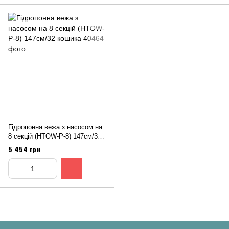
Гiдропонна вежа з насосом на
8 секцiй (HTOW-P-8) 147см/32
кошика
5 454 грн