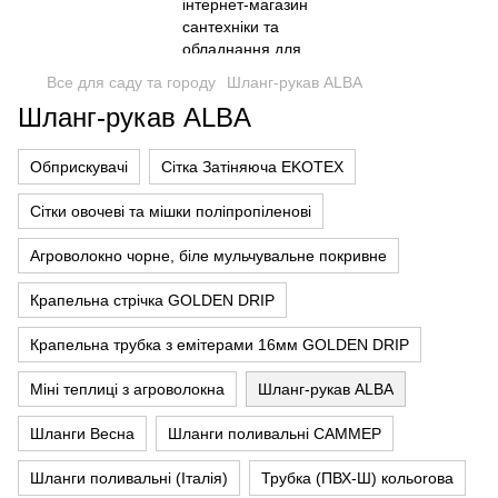
Все для саду та городу
Шланг-рукав ALBA
Шланг-рукав ALBA
Обприскувачі
Сітка Затіняюча EKOTEX
Сітки овочеві та мішки поліпропіленові
Агроволокно чорне, біле мульчувальне покривне
Крапельна стрічка GOLDEN DRIP
Крапельна трубка з емітерами 16мм GOLDEN DRIP
Міні теплиці з агроволокна
Шланг-рукав ALBA
Шланги Весна
Шланги поливальні САММЕР
Шланги поливальні (Італія)
Трубка (ПВХ-Ш) кольorова