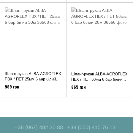
Шланг-рукав ALBA-АGROFLEX
Шланг-рукав ALBA-АGROFLEX
ПВХ / ПЕТ 25мм 6 бар білий
ПВХ / ПЕТ 50мм 6 бар білий
30м
20м
989 грн
865 грн
+38 (067) 482 20 88
+38 (050) 415 76 13