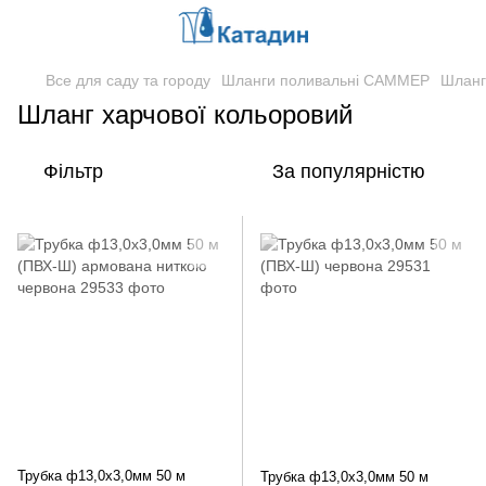
Все для саду та городу
Шланги поливальні САММЕР
Шланг
Шланг харчової кольоровий
Фільтр
За популярністю
Трубка ф13,0х3,0мм 50 м
Трубка ф13,0х3,0мм 50 м