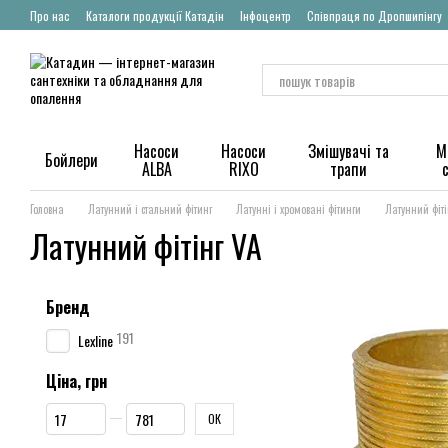
Перейти до основного контенту
Про нас
Каталоги продукції Катадін
Інфоцентр
Співпраця по Дропшипінгу
Насоси
Насоси
Змішувачі та
М
Бойлери
ALBA
RIXO
трапи
Головна
Латунний і стальний фітинг
Латунні і хромовані фітинги
Латунний фіті
Латунний фітінг VA
Бренд
191
Lexline
Ціна, грн
Від Ціна, грн
До Ціна, грн
ОК