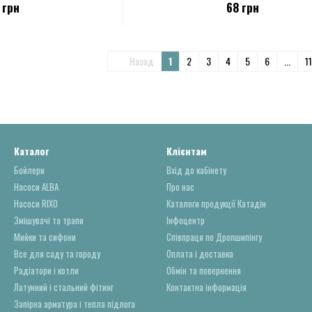
 грн
68 грн
Назад
1
2
3
4
5
6
...
11
Каталог
Клієнтам
Бойлери
Вхід до кабінету
Насоси ALBA
Про нас
Насоси RIXO
Каталоги продукції Катадін
Змішувачі та трапи
Інфоцентр
Мийки та сифони
Співпраця по Дропшипінгу
Все для саду та городу
Оплата і доставка
Радіатори і котли
Обмін та повернення
Латунний і стальний фітинг
Контактна інформація
Запірна арматура і тепла підлога