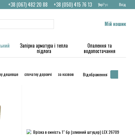
+38 (067) 482 20 88
+38 (050) 415 76 13
Укр
Рус
Вхід
Мій кошик
льний
Запірна арматура і тепла
Опалення та
підлога
водопостачання
ку дешевше
спочатку дорожчі
за назвою
Відображення: