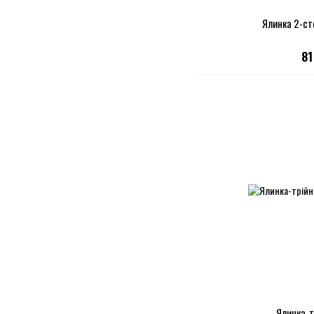
Ялинка 2-ст
81
Ялинка-т