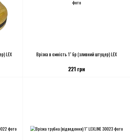
ер) LEX
Врізка в ємність 1" бр (зливний штуцер) LEX
221 грн