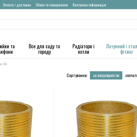
Оплата і доставка
Обмін та повернення
Контактна інформація
ийки та
Все для саду та
Радіатори і
Латунний і ста
сифони
городу
котли
фітинг
нг VA
Сортування:
за популярністю
спочат