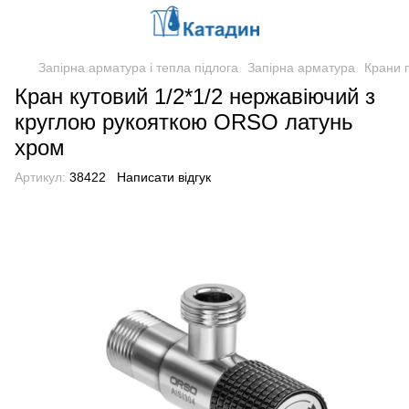
Запірна арматура і тепла підлога
Запірна арматура
Крани 
Кран кутовий 1/2*1/2 нержавіючий з
круглою рукояткою ORSO латунь
хром
Артикул:
38422
Написати відгук