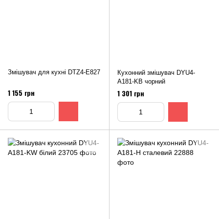
Змішувач для кухні DTZ4-E827
Кухонний змішувач DYU4-
A181-KB чорний
1 155 грн
1 301 грн