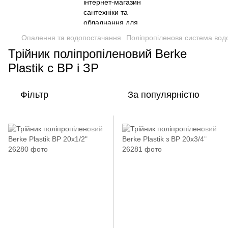
Опалення та водопостачання
Поліпропіленова система вод
Трійник поліпропіленовий Berke
Plastik с ВР і ЗР
Фільтр
За популярністю