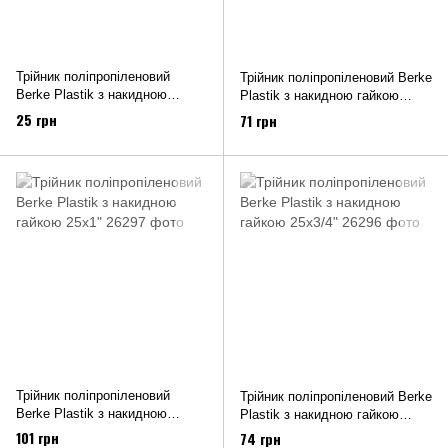
Трійник поліпропіленовий
Трійник поліпропіленовий Berke
Berke Plastik з накидною
Plastik з накидною гайкою
гайкою 20х1/2"
20х3/4 "
25 грн
71 грн
Трійник поліпропіленовий
Трійник поліпропіленовий Berke
Berke Plastik з накидною
Plastik з накидною гайкою
гайкою 25х1"
25х3/4"
101 грн
74 грн